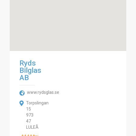
Ryds
Bilglas
AB
www.rydsglas.se
Torpslingan
15
973
47
LULEÅ