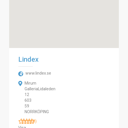
Lindex
www.lindex.se
Mirum
GalleriaLidaleden
12
603
59
NORRKÖPING
(0)
Visa