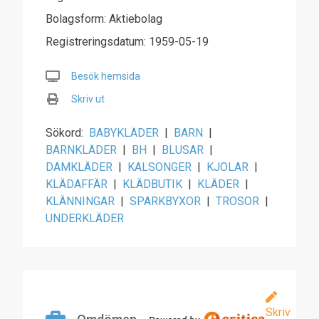
Bolagsform: Aktiebolag
Registreringsdatum: 1959-05-19
Besök hemsida
Skriv ut
Sökord:
BABYKLÄDER
|
BARN
|
BARNKLÄDER
|
BH
|
BLUSAR
|
DAMKLÄDER
|
KALSONGER
|
KJOLAR
|
KLÄDAFFÄR
|
KLÄDBUTIK
|
KLÄDER
|
KLÄNNINGAR
|
SPARKBYXOR
|
TROSOR
|
UNDERKLÄDER
Skriv