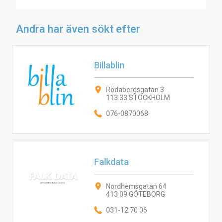
Andra har även sökt efter
Billablin
Rödabergsgatan 3
113 33 STOCKHOLM
076-0870068
Falkdata
Nordhemsgatan 64
413 09 GÖTEBORG
031-12 70 06