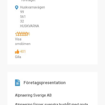
företaget
Huskvarnavägen
99
561
32
HUSKVARNA
(0)
Visa
omdömen
401
Gilla
Företagspresentation
Alpnaering Sverige AB
Alpnaering förser svenska hushåll med goda