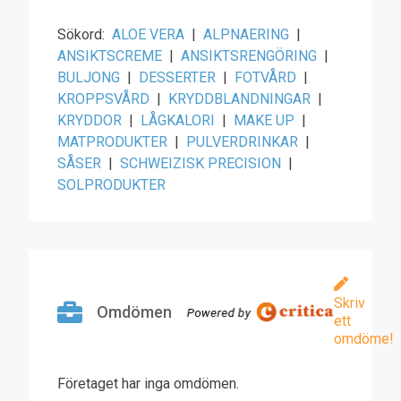
Sökord:
ALOE VERA
|
ALPNAERING
|
ANSIKTSCREME
|
ANSIKTSRENGÖRING
|
BULJONG
|
DESSERTER
|
FOTVÅRD
|
KROPPSVÅRD
|
KRYDDBLANDNINGAR
|
KRYDDOR
|
LÅGKALORI
|
MAKE UP
|
MATPRODUKTER
|
PULVERDRINKAR
|
SÅSER
|
SCHWEIZISK PRECISION
|
SOLPRODUKTER
Skriv
Omdömen
ett
omdöme!
Företaget har inga omdömen.