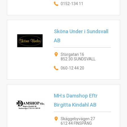
0152-134 11
Sköna Under i Sundsvall
AB
Storgatan 16
852 30 SUNDSVALL
060-12 44 20
MH:s Damshop Eftr
Birgitta Kindahl AB
Skäggebyvägen 27
612 44 FINSPÅNG