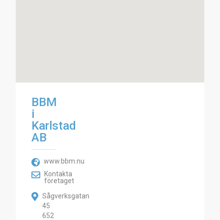
BBM
i
Karlstad
AB
www.bbm.nu
Kontakta
företaget
Sågverksgatan
45
652