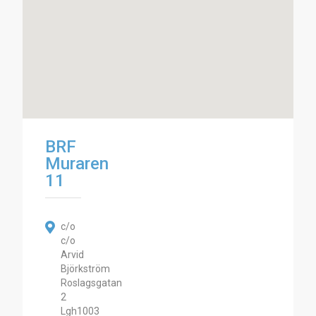
BRF
Muraren
11
c/o
c/o
Arvid
Björkström
Roslagsgatan
2
Lgh1003