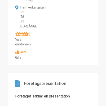
företaget
Hantverkargatan
22
781
71
BORLÄNGE
(0)
Visa
omdömen
409
Gilla
Företagspresentation
Företaget saknar en presentation.