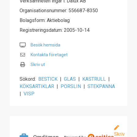
Verksamheten ingår i: Dalux AB
Organisationsnummer: 556687-8350
Bolagsform: Aktiebolag
Registreringsdatum: 2005-10-14
Besök hemsida
Kontakta företaget
Skriv ut
Sökord:
BESTICK
|
GLAS
|
KASTRULL
|
KÖKSARTIKLAR
|
PORSLIN
|
STEKPANNA
|
VISP
Skriv