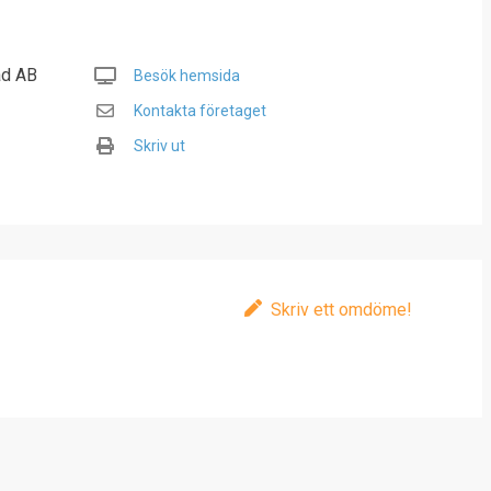
ad AB
Besök hemsida
Kontakta företaget
Skriv ut
Skriv ett omdöme!