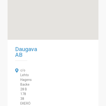
Daugava
AB
c/o
Lehto
Hagens
Backe
28 B
178
38
EKERÖ