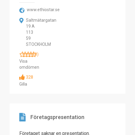
www.ethiostar.se
Saltmätargatan
19 A
113
59
STOCKHOLM
(0)
Visa
omdömen
328
Gilla
Företagspresentation
Företaget saknar en presentation.