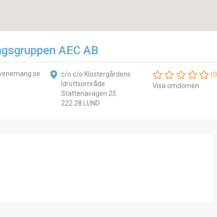
gsgruppen AEC AB
venemang.se
c/o c/o Klostergårdens
(0
Idrottsområde
Visa omdömen
Stattenavägen 25
222 28 LUND