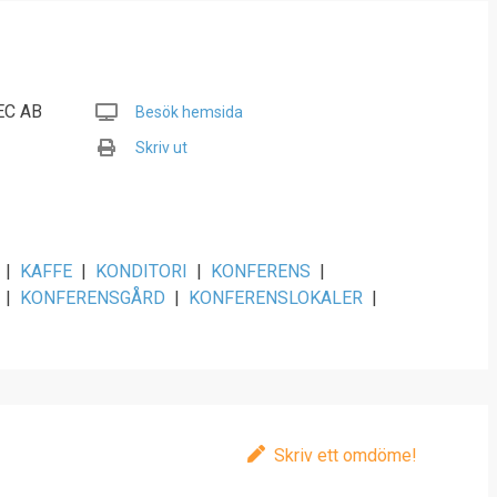
EC AB
Besök hemsida
Skriv ut
|
KAFFE
|
KONDITORI
|
KONFERENS
|
|
KONFERENSGÅRD
|
KONFERENSLOKALER
|
Skriv ett omdöme!