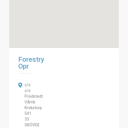
Forestry
Opr
c/o
c/o
Fröidstedt
Våmb
Krokstorp
541
33
SKÖVDE