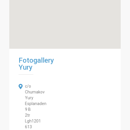
Fotogallery
Yury
c/o
Chumakov
Yury
Esplanaden
9 B
2tr
Lgh1201
613