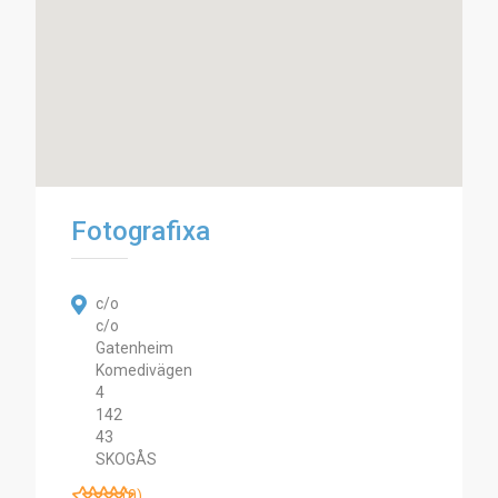
Fotografixa
c/o
c/o
Gatenheim
Komedivägen
4
142
43
SKOGÅS
(0)