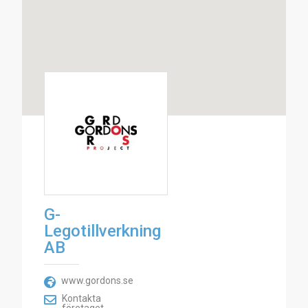
G-
Legotillverkning
AB
www.gordons.se
Kontakta