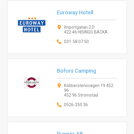
Euroway Hotell
Importgatan 2 D
422 46 HISINGS BACKA
031-58 07 50
Bofors Camping
Kobberstensvägen 19 452
96
452 96 Strömstad
0526-250 36
Runnäs AB