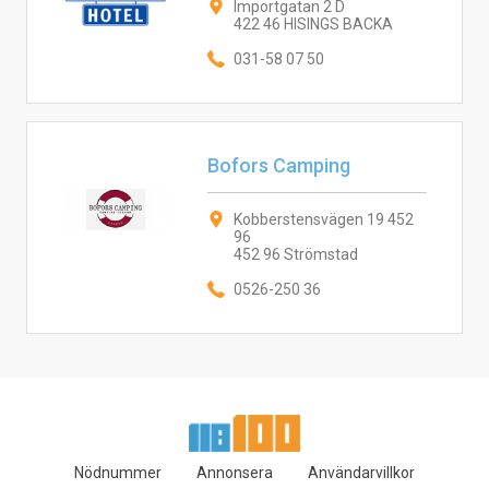
Importgatan 2 D
422 46 HISINGS BACKA
031-58 07 50
Bofors Camping
Kobberstensvägen 19 452
96
452 96 Strömstad
0526-250 36
Nödnummer
Annonsera
Användarvillkor