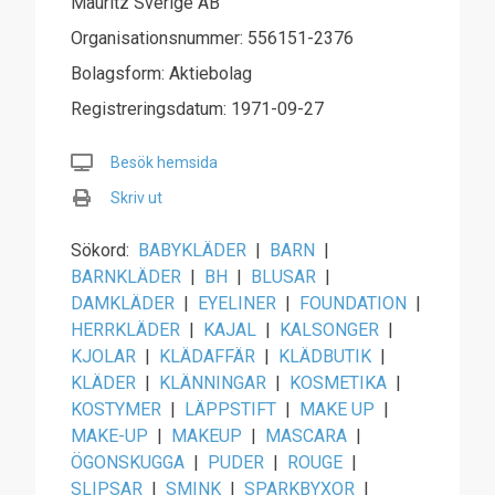
Mauritz Sverige AB
Organisationsnummer: 556151-2376
Bolagsform: Aktiebolag
Registreringsdatum: 1971-09-27
Besök hemsida
Skriv ut
Sökord:
BABYKLÄDER
|
BARN
|
BARNKLÄDER
|
BH
|
BLUSAR
|
DAMKLÄDER
|
EYELINER
|
FOUNDATION
|
HERRKLÄDER
|
KAJAL
|
KALSONGER
|
KJOLAR
|
KLÄDAFFÄR
|
KLÄDBUTIK
|
KLÄDER
|
KLÄNNINGAR
|
KOSMETIKA
|
KOSTYMER
|
LÄPPSTIFT
|
MAKE UP
|
MAKE-UP
|
MAKEUP
|
MASCARA
|
ÖGONSKUGGA
|
PUDER
|
ROUGE
|
SLIPSAR
|
SMINK
|
SPARKBYXOR
|