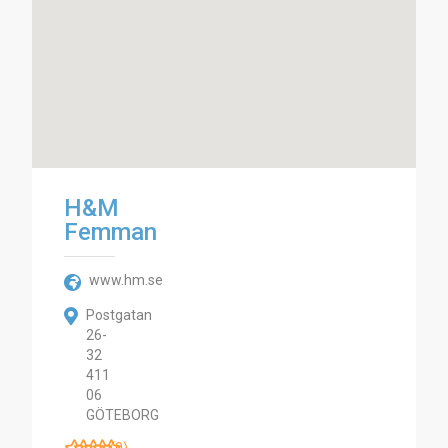
H&M
Femman
www.hm.se
Postgatan
26-
32
411
06
GÖTEBORG