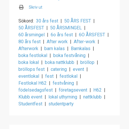
Skriv ut
Sökord:
30 års fest
|
50 ÅRS FEST
|
50 ÅRSFEST
|
50 ÅRSMINGEL
|
60 årsmingel
|
6o års fest
|
6O ÅRSFEST
|
80 års fest
|
After work
|
After-work
|
Afterwork
|
barn kalas
|
Barnkalas
|
boka festlokal
|
boka festvåning
|
boka lokal
|
boka nattklubb
|
bröllop
|
bröllops fest
|
catering
|
event
|
eventlokal
|
fest
|
festlokal
|
Festlokal H62
|
festvåning
|
födelsedagsfest
|
företagsevent
|
H62
|
Klubb event
|
lokal uthyrning
|
nattklubb
|
Studentfest
|
studentparty