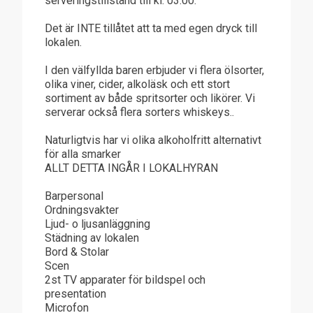
serveringstillstånd till kl. 03.00.
Det är INTE tillåtet att ta med egen dryck till
lokalen.
I den välfyllda baren erbjuder vi flera ölsorter,
olika viner, cider, alkoläsk och ett stort
sortiment av både spritsorter och likörer. Vi
serverar också flera sorters whiskeys..
Naturligtvis har vi olika alkoholfritt alternativt
för alla smarker
ALLT DETTA INGÅR I LOKALHYRAN
Barpersonal
Ordningsvakter
Ljud- o ljusanläggning
Städning av lokalen
Bord & Stolar
Scen
2st TV apparater för bildspel och
presentation
Microfon