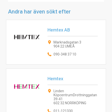
Andra har även sökt efter
Hemtex AB
Marknadsgatan 3
904 22 UMEÅ
090-348 37 10
Hemtex
Linden
KöpcentrumDrottninggatan
39-41
602 32 NORRKÖPING
011-121330