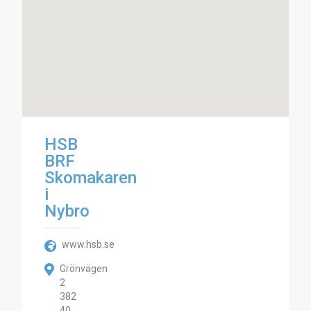
HSB
BRF
Skomakaren
i
Nybro
www.hsb.se
Grönvägen
2
382
40