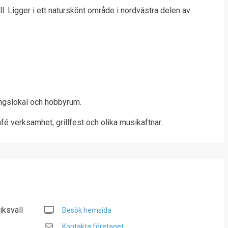
. Ligger i ett naturskönt område i nordvästra delen av
ningslokal och hobbyrum.
fé verksamhet, grillfest och olika musikaftnar.
iksvall
Besök hemsida
Kontakta företaget