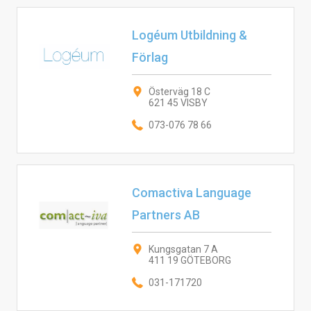
Logéum Utbildning &
Förlag
Österväg 18 C
621 45 VISBY
073-076 78 66
Comactiva Language
Partners AB
Kungsgatan 7 A
411 19 GÖTEBORG
031-171720