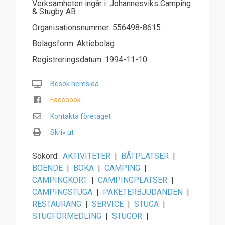
Verksamheten ingår i: Johannesviks Camping
& Stugby AB
Organisationsnummer: 556498-8615
Bolagsform: Aktiebolag
Registreringsdatum: 1994-11-10
Besök hemsida
Facebook
Kontakta företaget
Skriv ut
Sökord:
AKTIVITETER
|
BÅTPLATSER
|
BOENDE
|
BOKA
|
CAMPING
|
CAMPINGKORT
|
CAMPINGPLATSER
|
CAMPINGSTUGA
|
PAKETERBJUDANDEN
|
RESTAURANG
|
SERVICE
|
STUGA
|
STUGFÖRMEDLING
|
STUGOR
|