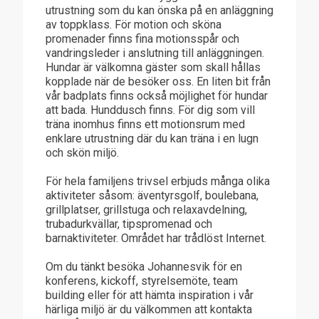
utrustning som du kan önska på en anläggning
av toppklass. För motion och sköna
promenader finns fina motionsspår och
vandringsleder i anslutning till anläggningen.
Hundar är välkomna gäster som skall hållas
kopplade när de besöker oss. En liten bit från
vår badplats finns också möjlighet för hundar
att bada. Hunddusch finns. För dig som vill
träna inomhus finns ett motionsrum med
enklare utrustning där du kan träna i en lugn
och skön miljö.
För hela familjens trivsel erbjuds många olika
aktiviteter såsom: äventyrsgolf, boulebana,
grillplatser, grillstuga och relaxavdelning,
trubadurkvällar, tipspromenad och
barnaktiviteter. Området har trådlöst Internet.
Om du tänkt besöka Johannesvik för en
konferens, kickoff, styrelsemöte, team
building eller för att hämta inspiration i vår
härliga miljö är du välkommen att kontakta