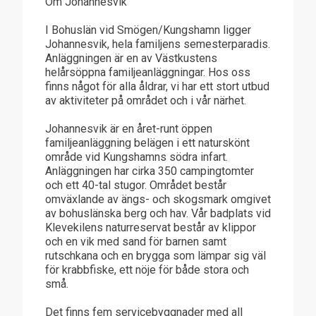
Om Johannesvik
I Bohuslän vid Smögen/Kungshamn ligger
Johannesvik, hela familjens semesterparadis.
Anläggningen är en av Västkustens
helårsöppna familjeanläggningar. Hos oss
finns något för alla åldrar, vi har ett stort utbud
av aktiviteter på området och i vår närhet.
Johannesvik är en året-runt öppen
familjeanläggning belägen i ett naturskönt
område vid Kungshamns södra infart.
Anläggningen har cirka 350 campingtomter
och ett 40-tal stugor. Området består
omväxlande av ängs- och skogsmark omgivet
av bohuslänska berg och hav. Vår badplats vid
Klevekilens naturreservat består av klippor
och en vik med sand för barnen samt
rutschkana och en brygga som lämpar sig väl
för krabbfiske, ett nöje för både stora och
små.
Det finns fem servicebyggnader med all