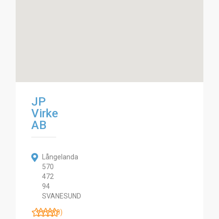
JP
Virke
AB
Långelanda
570
472
94
SVANESUND
(0)