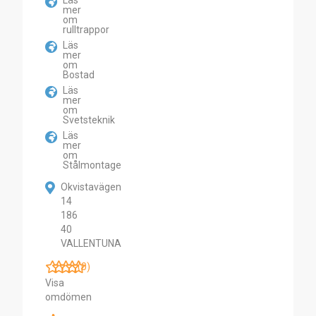
Läs
mer
om
rulltrappor
Läs
mer
om
Bostad
Läs
mer
om
Svetsteknik
Läs
mer
om
Stålmontage
Okvistavägen
14
186
40
VALLENTUNA
(0)
Visa
omdömen