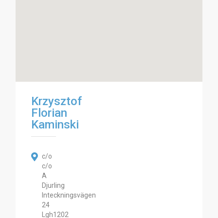
Krzysztof
Florian
Kaminski
c/o
c/o
A
Djurling
Inteckningsvägen
24
Lgh1202