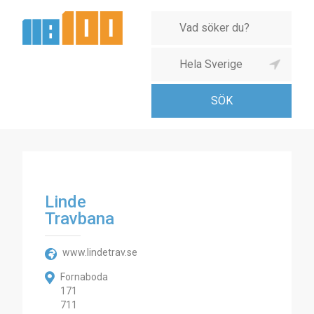
Linde
Travbana
www.lindetrav.se
Fornaboda
171
711