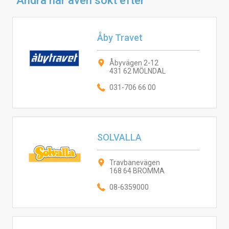
Andra har även sökt efter
Åby Travet
Åbyvägen 2-12
431 62 MÖLNDAL
031-706 66 00
SOLVALLA
Travbanevägen
168 64 BROMMA
08-6359000