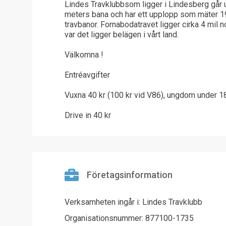
Lindes Travklubbsom ligger i Lindesberg går
meters bana och har ett upplopp som mäter 192 
travbanor. Fornabodatravet ligger cirka 4 mil n
var det ligger belägen i vårt land.
Välkomna !
Entréavgifter
Vuxna 40 kr (100 kr vid V86), ungdom under 18 å
Drive in 40 kr
Företagsinformation
Verksamheten ingår i: Lindes Travklubb
Organisationsnummer: 877100-1735