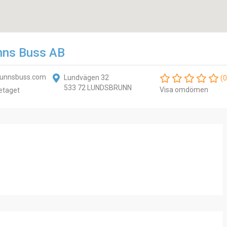
nns Buss AB
runnsbuss.com
Lundvägen 32
(0
533 72 LUNDSBRUNN
Visa omdömen
etaget