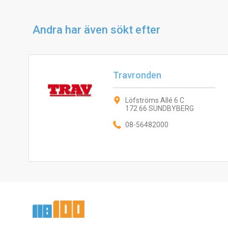
Andra har även sökt efter
Travronden
Löfströms Allé 6 C
172 66 SUNDBYBERG
08-56482000