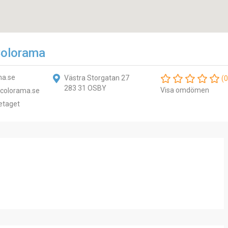
Colorama
a.se
Västra Storgatan 27
(0
283 31 OSBY
Visa omdömen
colorama.se
etaget