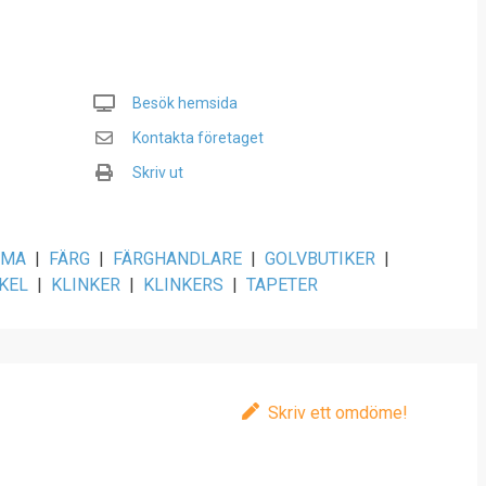
Besök hemsida
Kontakta företaget
Skriv ut
AMA
|
FÄRG
|
FÄRGHANDLARE
|
GOLVBUTIKER
|
KEL
|
KLINKER
|
KLINKERS
|
TAPETER
Skriv ett omdöme!