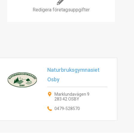
Redigera företagsuppgifter
Naturbruksgymnasiet
Osby
Marklundavägen 9
283 42 OSBY
0479-528570