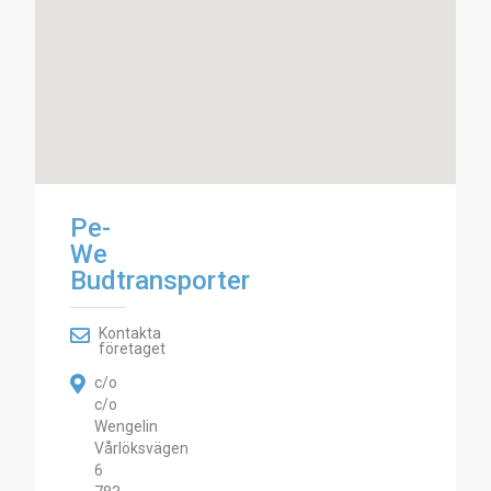
Pe-
We
Budtransporter
Kontakta
företaget
c/o
c/o
Wengelin
Vårlöksvägen
6