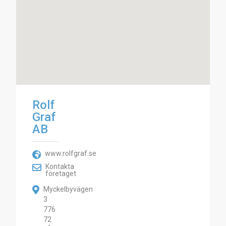
Rolf
Graf
AB
www.rolfgraf.se
Kontakta
företaget
Myckelbyvägen
3
776
72