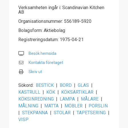
Verksamheten ingår i: Scandinavian Kitchen
AB
Organisationsnummer: 556189-5920
Bolagsform: Aktiebolag
Registreringsdatum: 1975-04-21
Besök hemsida
Kontakta företaget
Skriv ut
Sökord:
BESTICK
|
BORD
|
GLAS
|
KASTRULL
|
KÖK
|
KÖKSARTIKLAR
|
KÖKSINREDNING
|
LAMPA
|
MÅLARE
|
MÅLNING
|
MATTA
|
MÖBLER
|
PORSLIN
|
STEKPANNA
|
STOLAR
|
TAPETSERING
|
VISP