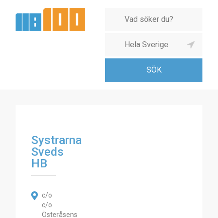
Systrarna
Sveds
HB
c/o
c/o
Österåsens