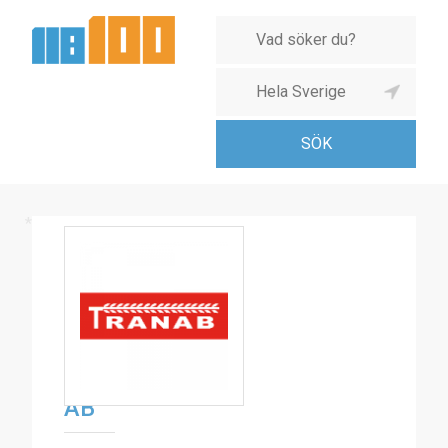
*
TRANAB
Markbyggnad
AB