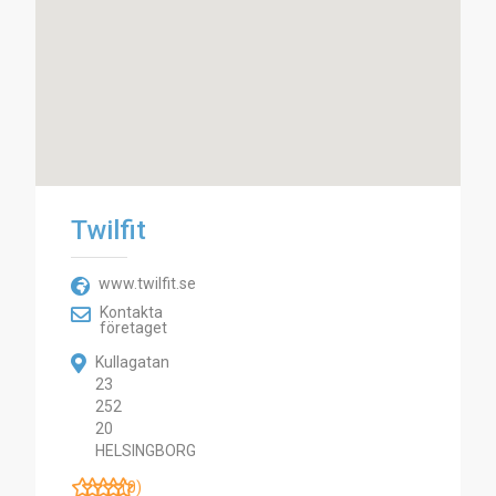
Twilfit
www.twilfit.se
Kontakta
företaget
Kullagatan
23
252
20
HELSINGBORG
(0)