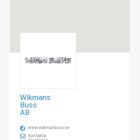
Wikmans
Buss
AB
www.wikmanbuss.se
Kontakta