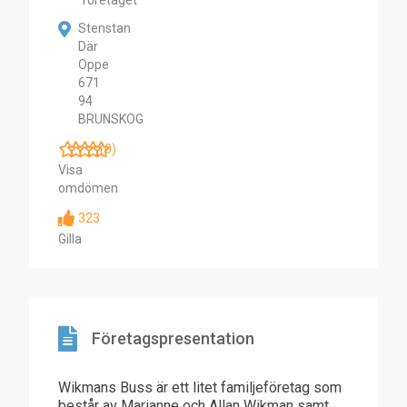
företaget
Stenstan
Där
Oppe
671
94
BRUNSKOG
(0)
Visa
omdömen
323
Gilla
Företagspresentation
Wikmans Buss är ett litet familjeföretag som
består av Marianne och Allan Wikman samt