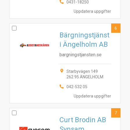
0431-18250
1
3
4
5
6
7
8
9
10
Uppdatera uppgifter
6
Bärgningstjänst
i Ängelholm AB
bargningstjansten.se
Starbyvägen 149
262 95 ÄNGELHOLM
042-532 05
Uppdatera uppgifter
7
Curt Brodin AB
Synsam