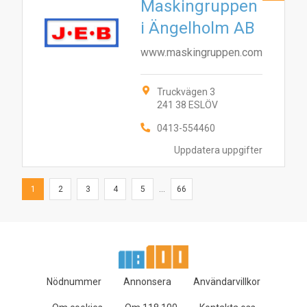
Maskingruppen
i Ängelholm AB
www.maskingruppen.com
Truckvägen 3
241 38 ESLÖV
0413-554460
Uppdatera uppgifter
1
2
3
4
5
...
66
Nödnummer
Annonsera
Användarvillkor