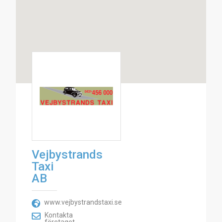
Vejbystrands
Taxi
AB
www.vejbystrandstaxi.se
Kontakta