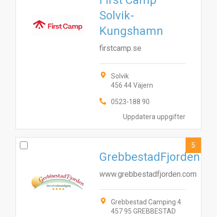
First Camp
Solvik-
Kungshamn
firstcamp.se
Solvik
456 44 Väjern
0523-188 90
Uppdatera uppgifter
5
GrebbestadFjorden
www.grebbestadfjorden.com
Grebbestad Camping 4
457 95 GREBBESTAD