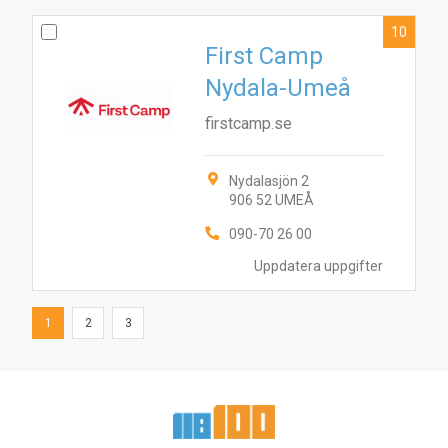
10
First Camp
Nydala-Umeå
firstcamp.se
Nydalasjön 2
906 52 UMEÅ
090-70 26 00
Uppdatera uppgifter
1
2
3