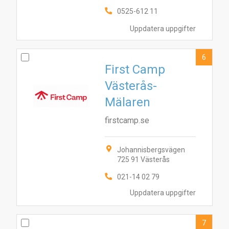
0525-612 11
3
8
5
1
4
7
9
2
Uppdatera uppgifter
6
First Camp
Västerås-
Mälaren
firstcamp.se
Johannisbergsvägen
725 91 Västerås
021-14 02 79
Uppdatera uppgifter
7