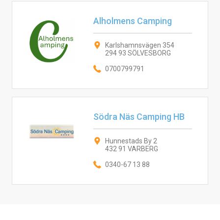
Alholmens Camping
Karlshamnsvägen 354
294 93 SÖLVESBORG
0700799791
Södra Näs Camping HB
Hunnestads By 2
432 91 VARBERG
0340-67 13 88