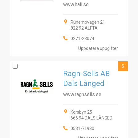
www.hali.se
Runemovägen 21
822 92 ALFTA
0271-23074
Uppdatera uppgifter
5
Ragn-Sells AB
Dals Långed
www.ragnsells.se
Korsbyn 25
666 94 DALS LÅNGED
4
7
10
1
9
8
5
2
6
3
0531-71980