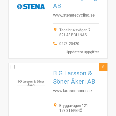
AB
www.stenarecycling.se
Tegelbruksvägen 7
821 43 BOLLNÄS
0278-20420
Uppdatera uppgifter
8
B G Larsson &
Söner Åkeri AB
www.larssonsoner.se
Bryggavägen 121
178 31 EKERÖ