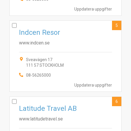
Uppdatera uppgifter
5
Indcen Resor
www.indcen.se
3
10
2
4
5
6
9
7
1
Sveavägen 17
111 57 STOCKHOLM
08-56265000
Uppdatera uppgifter
6
Latitude Travel AB
www.latitudetravel.se