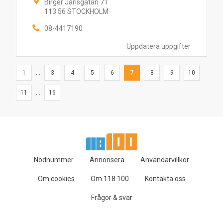
Birger Jarlsgatan 71
113 56 STOCKHOLM
08-4417190
Uppdatera uppgifter
1
...
3
4
5
6
7
8
9
10
11
...
16
Nödnummer
Annonsera
Användarvillkor
Om cookies
Om 118 100
Kontakta oss
Frågor & svar