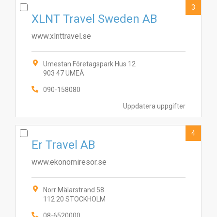
3
XLNT Travel Sweden AB
www.xlnttravel.se
Umestan Företagspark Hus 12
903 47 UMEÅ
090-158080
Uppdatera uppgifter
4
Er Travel AB
www.ekonomiresor.se
Norr Mälarstrand 58
112 20 STOCKHOLM
08-6520000