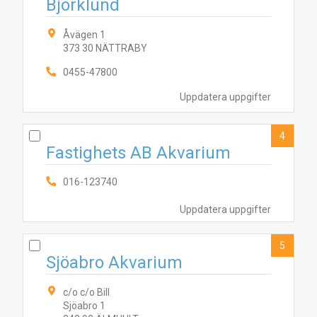
Björklund
Åvägen 1
373 30 NÄTTRABY
0455-47800
Uppdatera uppgifter
4
Fastighets AB Akvarium
016-123740
Uppdatera uppgifter
5
Sjöabro Akvarium
c/o c/o Bill
Sjöabro 1