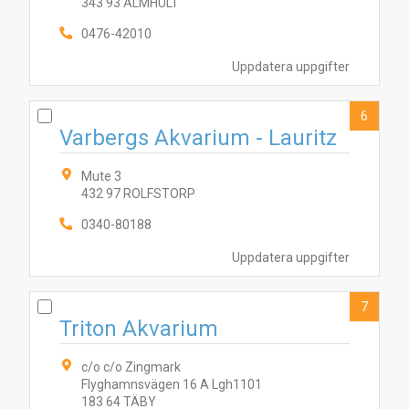
343 93 ÄLMHULT
2
1
7
8
10
6
9
5
3
0476-42010
Uppdatera uppgifter
6
Varbergs Akvarium - Lauritz
Mute 3
432 97 ROLFSTORP
0340-80188
Uppdatera uppgifter
7
Triton Akvarium
c/o c/o Zingmark
Flyghamnsvägen 16 A Lgh1101
183 64 TÄBY