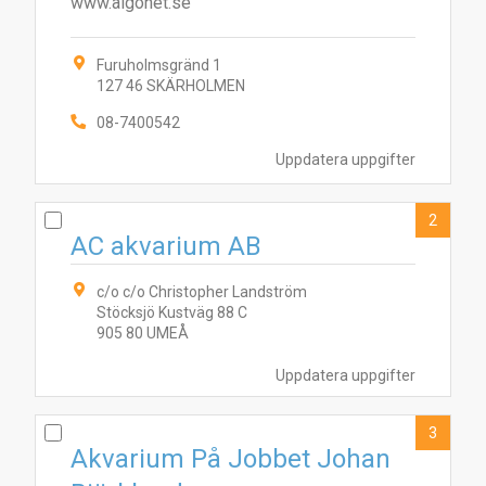
www.algonet.se
Furuholmsgränd 1
127 46 SKÄRHOLMEN
08-7400542
Uppdatera uppgifter
2
AC akvarium AB
c/o c/o Christopher Landström
Stöcksjö Kustväg 88 C
905 80 UMEÅ
Uppdatera uppgifter
3
Akvarium På Jobbet Johan