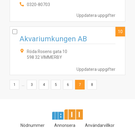
0320-80703
Uppdatera uppgifter
10
Akvariumkungen AB
Röda Rosens gata 10
598 32 VIMMERBY
Uppdatera uppgifter
1
...
3
4
5
6
7
8
Nödnummer
Annonsera
Användarvillkor