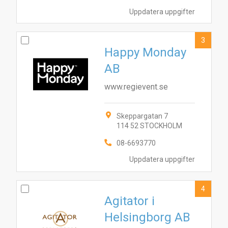
Uppdatera uppgifter
3
Happy Monday
AB
www.regievent.se
Skeppargatan 7
114 52 STOCKHOLM
08-6693770
Uppdatera uppgifter
4
Agitator i
Helsingborg AB