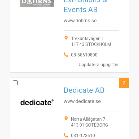
Events AB
www.dohrns.se
Trekantsvägen 1
117 43 STOCKHOLM
08-58610800
Uppdatera uppgifter
2
Dedicate AB
www.dedicate.se
Norra Allégatan 7
413 01 GÖTEBORG
031-173610