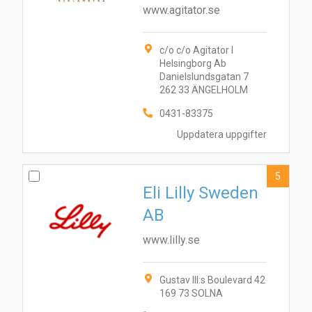
www.agitator.se
c/o c/o Agitator I
Helsingborg Ab
Danielslundsgatan 7
262 33 ÄNGELHOLM
0431-83375
Uppdatera uppgifter
5
Eli Lilly Sweden
AB
www.lilly.se
10
1
3
5
6
9
7
2
8
4
Gustav III:s Boulevard 42
169 73 SOLNA