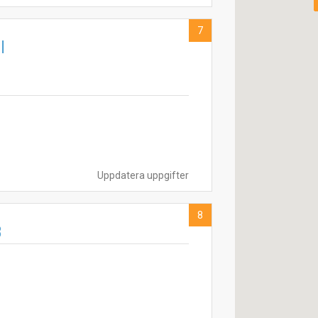
7
l
Uppdatera uppgifter
8
B