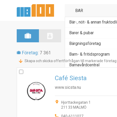
Bär-, nöt- & annan fruktodl
Barer & pubar
Bärgningsföretag
Företag:
7 361
Barn- & fritidsprogram
Skapa och skicka offertförfrågan till markerade företag
Barnavårdcentral
Café Siesta
www.sicsta.nu
Hjorttackegatan 1
211 33 MALMÖ
040-6111027