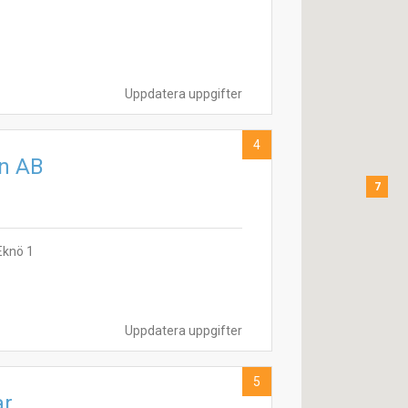
Uppdatera uppgifter
4
n AB
7
Eknö 1
Uppdatera uppgifter
5
ar