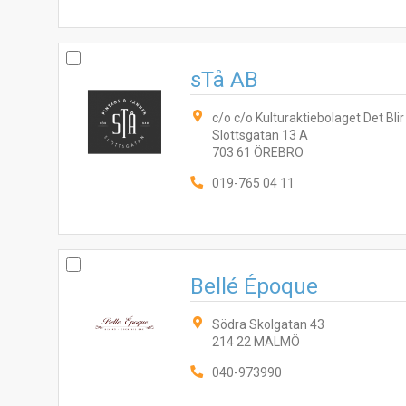
sTå AB
c/o c/o Kulturaktiebolaget Det Blir
Slottsgatan 13 A
703 61 ÖREBRO
019-765 04 11
Bellé Époque
Södra Skolgatan 43
214 22 MALMÖ
040-973990