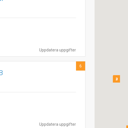
Uppdatera uppgifter
6
B
5
2
3
Uppdatera uppgifter