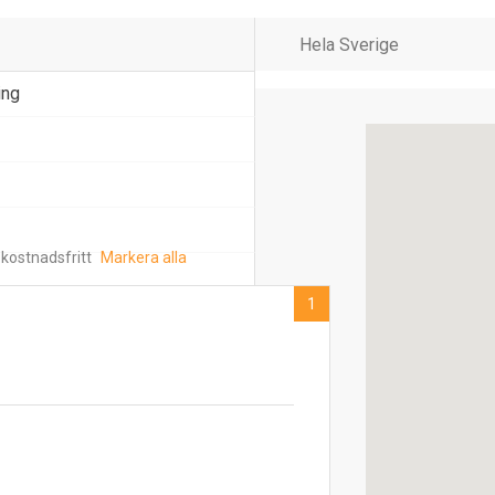
ing
 kostnadsfritt
Markera alla
1