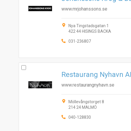
www.mrjohanssons.se
Nya Tingstadsgatan 1
422 44 HISINGS BACKA
031-236807
Restaurang Nyhavn A
www.restaurangnyhavn.se
Möllevångstorget 8
214 24 MALMÖ
040-128830