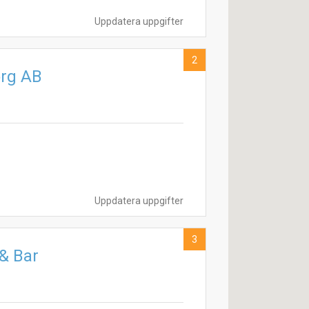
Uppdatera uppgifter
2
org AB
Uppdatera uppgifter
3
& Bar