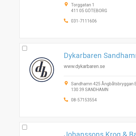
Torggatan 1
411 05 GÖTEBORG
031-7111606
Dykarbaren Sandham
www.dykarbaren.se
Sandhamn 425 Ångbåtsbryggan 
130 39 SANDHAMN
08-57153554
Johanssons Krog & B