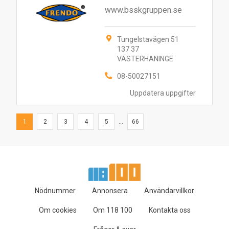
www.bsskgruppen.se
Tungelstavägen 51
137 37
VÄSTERHANINGE
08-50027151
Uppdatera uppgifter
1
2
3
4
5
...
66
Nödnummer
Annonsera
Användarvillkor
Om cookies
Om 118 100
Kontakta oss