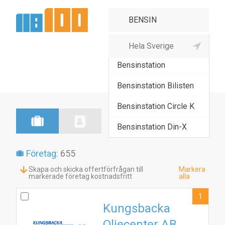
Bensinbolag
Bensinstation
Bensinstation Bilisten
Bensinstation Circle K
Bensinstation Din-X
Företag:
655
Skapa och skicka offertförfrågan till
Markera
markerade företag kostnadsfritt
alla
1
Kungsbacka
Oljecenter AB