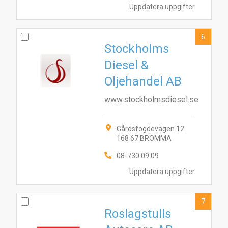
4
Uppdatera uppgifter
6
Stockholms
Diesel &
Oljehandel AB
www.stockholmsdiesel.se
Gårdsfogdevägen 12
168 67 BROMMA
08-730 09 09
Uppdatera uppgifter
7
Roslagstulls