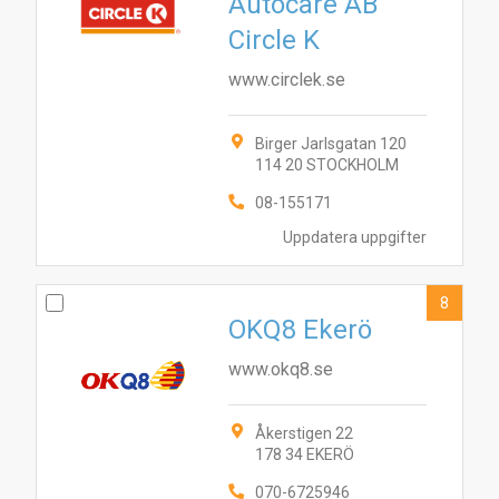
Autocare AB
Circle K
www.circlek.se
Birger Jarlsgatan 120
114 20 STOCKHOLM
08-155171
Uppdatera uppgifter
8
OKQ8 Ekerö
www.okq8.se
Åkerstigen 22
178 34 EKERÖ
070-6725946