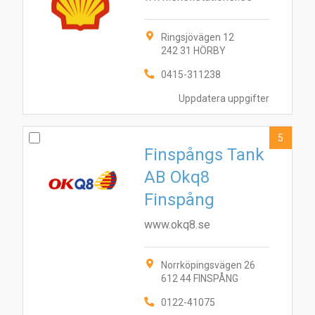
Ringsjövägen 12
242 31 HÖRBY
0415-311238
Uppdatera uppgifter
5
Finspångs Tank
AB Okq8
Finspång
www.okq8.se
Norrköpingsvägen 26
612 44 FINSPÅNG
0122-41075
3
6
7
8
10
2
5
9
1